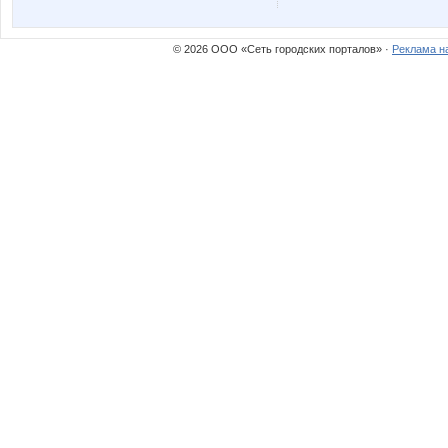
s320an
soloma
© 2026 ООО «Сеть городских порталов» ·
Реклама н
Аня*
Автошк
ИРИША И
Лёлик 3
Марируда
Мыш
Синеглазк@
Сэриэл