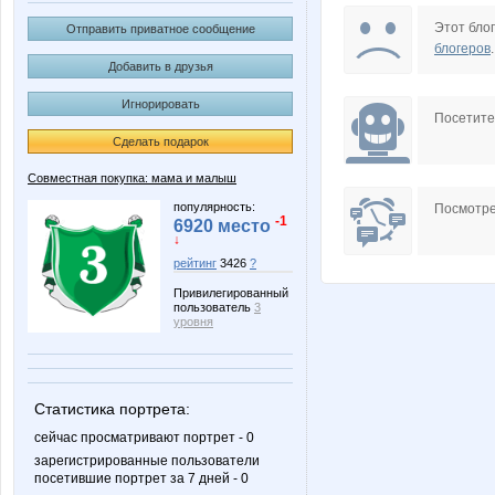
Janny-52
JuJu59
Этот блог
Отправить приватное сообщение
блогеров
.
Добавить в друзья
Игнорировать
Nata.li
Nataly7
Посетит
Сделать подарок
Совместная покупка: мама и малыш
Tanchika
Tau
популярность:
Посмотре
-1
6920 место
↓
рейтинг
3426
?
Привилегированный
azaliya
barss20
пользователь
3
уровня
konavica
la-Belle
Статистика портрета:
сейчас просматривают портрет - 0
зарегистрированные пользователи
посетившие портрет за 7 дней - 0