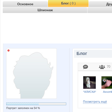
Блог
( 0 )
Основное
Др
Шпионаж
Блог
70
*АЛИСКА*
Assortil
Посмотреть ещё
Портрет заполнен на 54 %